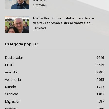
03/12/2022
Pedro Hernández: Estafadores de «La
vuelta» regresan a sus andanzas en...
12/19/2019
Categoría popular
Destacadas
9646
EEUU
3545
Analistas
2981
Venezuela
2965
Mundo
1743
Crónicas
1407
Migración
587
Podcast
360