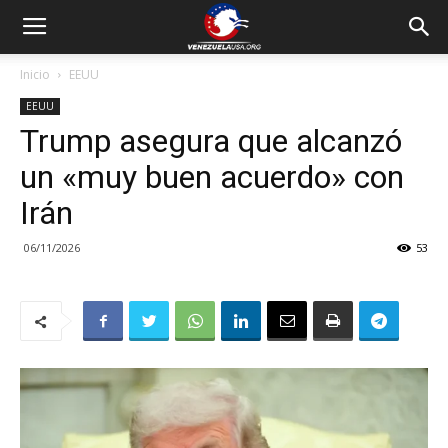
Inicio
EEUU
EEUU
Trump asegura que alcanzó
un «muy buen acuerdo» con
Irán
06/11/2026
53