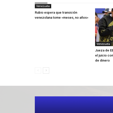
Venezuela
Rubio espera que transición
venezolana tome «meses, no años»
Venezuela
Jueza de EE
el juicio co
de dinero