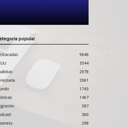
ategoría popular
estacadas
9646
EUU
3544
alistas
2978
enezuela
2961
undo
1743
ónicas
1407
igración
587
odcast
360
usiness
298