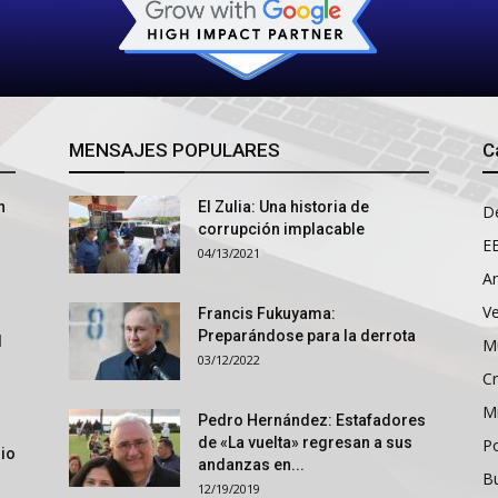
MENSAJES POPULARES
C
n
El Zulia: Una historia de
D
corrupción implacable
E
04/13/2021
An
V
Francis Fukuyama:
Preparándose para la derrota
l
M
03/12/2022
Cr
M
Pedro Hernández: Estafadores
de «La vuelta» regresan a sus
P
rio
andanzas en...
B
12/19/2019