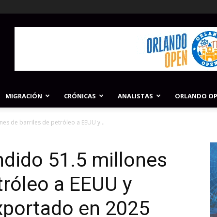
MIGRACIÓN
CRÓNICAS
ANALISTAS
ORLANDO O
es de barriles de petróleo a EEUU y...
dido 51.5 millones
tróleo a EEUU y
xportado en 2025