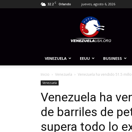
C
32.2
jueves, agosto 6, 2026
Orlando
Venezuela
USA
VENEZUELA
EEUU
BUSINESS
Inicio
Venezuela
Venezuela ha vendido 51.5 millon
Venezuela
Venezuela ha ven
de barriles de pe
supera todo lo e