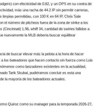
dgers) con efectividad de 0.82, y un OPS en su contra de
ectividad, más una racha de 44.2 IP sin permitir carreras,
 limpias permitidas, con 100 K en 64 IP, Chris Sale
n el número de pitcheos fuera de la zona de strike a los
(Cincinnati) 1.96, whiff 34, cantidad de swines fallidos a
ue nuevamente la MLB debería buscar equilibrar
cia de buscar elevar más la pelota a la hora de hacer
r a los bateadores que hacen contacto sin fuerza como Luis
enómenos como lanzadores existentes en la actualidad,
ionado Tarik Skubal, pudiéramos concluir es esta una
 de la mayoría de los bateadores actuales.
illermo Quiroz como su manager para la temporada 2026-27,