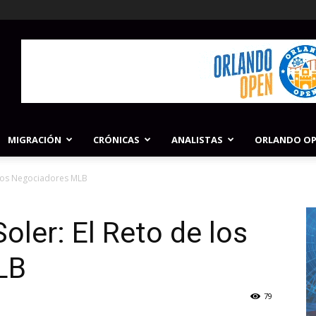
MIGRACIÓN
CRÓNICAS
ANALISTAS
ORLANDO O
 los Negociadores MLB
oler: El Reto de los
LB
79