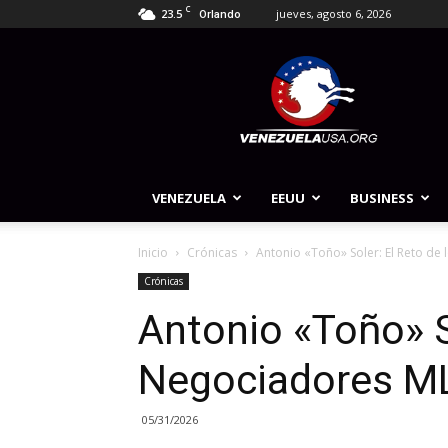
C
23.5
jueves, agosto 6, 2026
Orlando
Venezuela
USA
VENEZUELA
EEUU
BUSINESS
Inicio
Crónicas
Antonio «Toño» Soler: El Reto de
Crónicas
Antonio «Toño» S
Negociadores M
05/31/2026