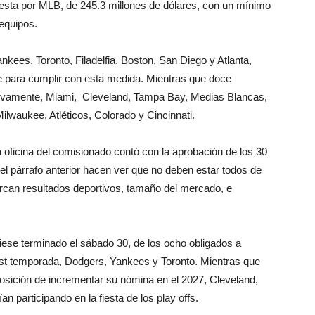
uesta por MLB, de 245.3 millones de dólares, con un mínimo
 equipos.
kees, Toronto, Filadelfia, Boston, San Diego y Atlanta,
e para cumplir con esta medida. Mientras que doce
ativamente, Miami, Cleveland, Tampa Bay, Medias Blancas,
lwaukee, Atléticos, Colorado y Cincinnati.
 oficina del comisionado contó con la aprobación de los 30
el párrafo anterior hacen ver que no deben estar todos de
arcan resultados deportivos, tamaño del mercado, e
biese terminado el sábado 30, de los ocho obligados a
ost temporada, Dodgers, Yankees y Toronto. Mientras que
posición de incrementar su nómina en el 2027, Cleveland,
participando en la fiesta de los play offs.