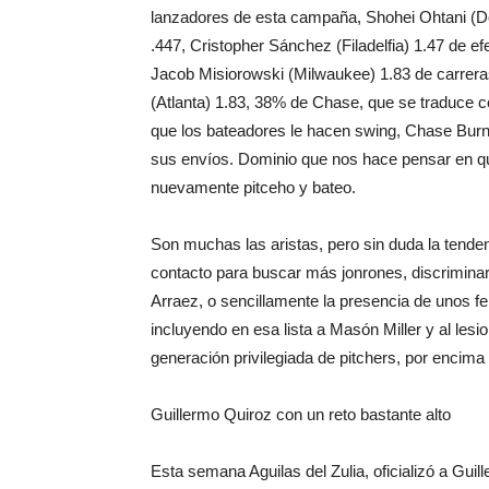
lanzadores de esta campaña, Shohei Ohtani (Do
.447, Cristopher Sánchez (Filadelfia) 1.47 de ef
Jacob Misiorowski (Milwaukee) 1.83 de carreras
(Atlanta) 1.83, 38% de Chase, que se traduce co
que los bateadores le hacen swing, Chase Burns 
sus envíos. Dominio que nos hace pensar en q
nuevamente pitceho y bateo.
Son muchas las aristas, pero sin duda la tenden
contacto para buscar más jonrones, discrimina
Arraez, o sencillamente la presencia de unos f
incluyendo en esa lista a Masón Miller y al les
generación privilegiada de pitchers, por encima
Guillermo Quiroz con un reto bastante alto
Esta semana Aguilas del Zulia, oficializó a Gu