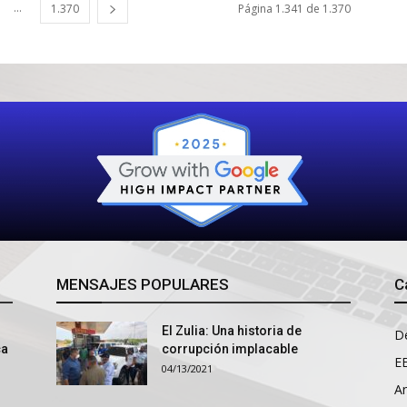
...
1.370
Página 1.341 de 1.370
MENSAJES POPULARES
C
El Zulia: Una historia de
D
ca
corrupción implacable
E
04/13/2021
An