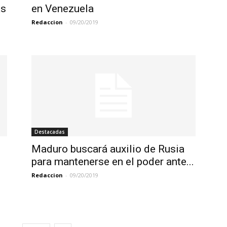
ás
en Venezuela
Redaccion
-
09/20/2019
Destacadas
Maduro buscará auxilio de Rusia
para mantenerse en el poder ante...
Redaccion
-
09/20/2019