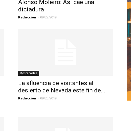
Alonso Moleiro: Así cae una
dictadura
Redaccion
-
09/22/2019
Destacadas
La afluencia de visitantes al
desierto de Nevada este fin de...
Redaccion
-
09/20/2019