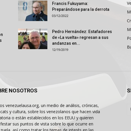
V
Francis Fukuyama:
Preparándose para la derrota
M
03/12/2022
Cr
M
Pedro Hernández: Estafadores
ón
de «La vuelta» regresan a sus
P
s
andanzas en...
B
12/19/2019
BRE NOSOTROS
S
s venezuelausa.org, un medio de análisis, crónicas,
cats y cultura, sobre los venezolanos que hacen vida
atoria o están establecidos en los EEUU y quieren
festar sus puntos de vista sobre lo que ocurre en
zuela, así como tratar los temas de interés en las