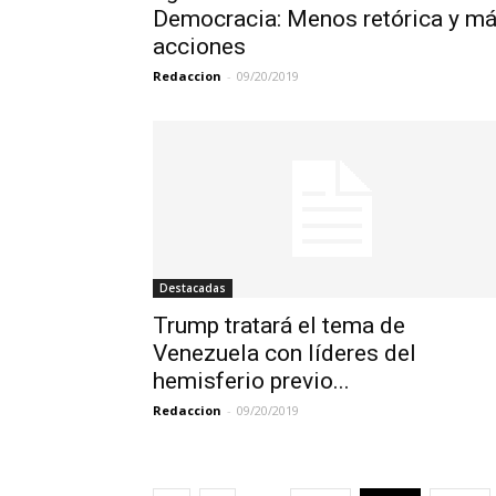
Democracia: Menos retórica y m
acciones
Redaccion
-
09/20/2019
Destacadas
Trump tratará el tema de
Venezuela con líderes del
hemisferio previo...
Redaccion
-
09/20/2019