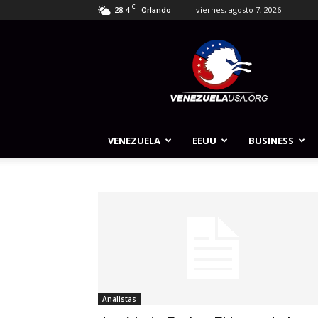
C
28.4
viernes, agosto 7, 2026
Orlando
Venezuela
USA
VENEZUELA
EEUU
BUSINESS
Analistas