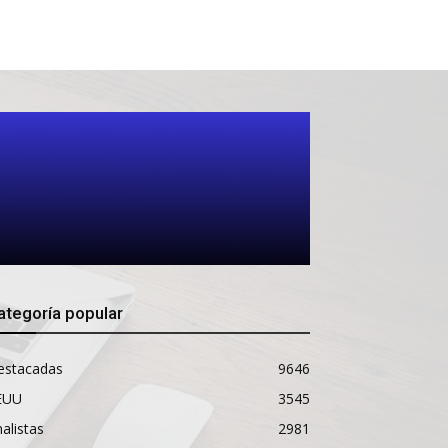
ategoría popular
estacadas
9646
EUU
3545
alistas
2981