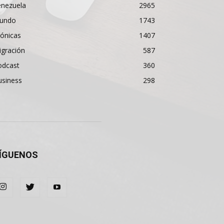
enezuela
2965
undo
1743
ónicas
1407
igración
587
odcast
360
usiness
298
ÍGUENOS