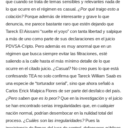
que cuando se trata de temas sensibles y relevantes nada de
lo que ocurre en el régimen es casual.
¿Por qué traigo esto a
colación?
Porque además de interesante y grave lo que
denuncia, me parece bastante raro que estén dejando que
Tareck El Aissami “suelte el yoyo” con tanta libertad y salpique
a más de uno como parte de sus declaraciones en el juicio
PDVSA-Cripto. Pero además es muy anormal que en un
régimen que busca siempre evitar las filtraciones, esté
saliendo a la calle hasta el más mínimo detalle de lo que
ocurre en el citado juicio.
¿Casual?
No creo pues lo que está
confesando TEA no solo confirma que Tareck William Saab es
una especie de “torturador serial”, sino que ahora señaló a
Carlos Erick Malpica Flores de ser parte del desfalco del país.
¿Pero saben que es lo peor?
Que en la investigación y el juicio
se han encontrado serias irregularidades que, en cualquier
nación normal, podrían desembocar en la nulidad total del
proceso.
¿Cuáles son las irregularidades?
Pues la
inexistencia de firmas del juez de control, defensores públicos