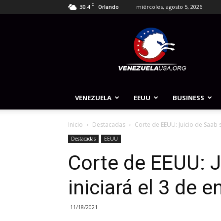
C
30.4
miércoles, agosto 5, 2026
Orlando
Venezuela
USA
VENEZUELA
EEUU
BUSINESS
Inicio
Destacadas
Corte de EEUU: Juicio de Saab s
Destacadas
EEUU
Corte de EEUU: J
iniciará el 3 de e
11/18/2021