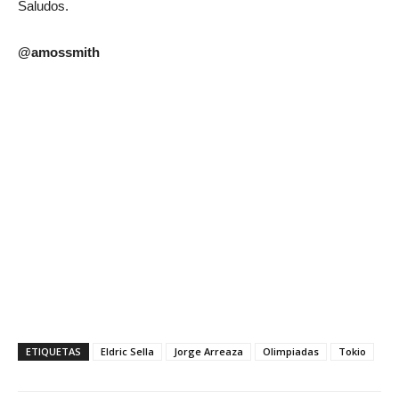
Saludos.
@amossmith
ETIQUETAS
Eldric Sella
Jorge Arreaza
Olimpiadas
Tokio