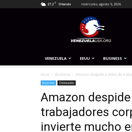
C
27.2
miércoles, agosto 5, 2026
Orlando
Venezuela
USA
VENEZUELA
EEUU
BUSINESS
Inicio
Business
Amazon despide a miles de trabaj
Business
Destacadas
Amazon despide 
trabajadores cor
invierte mucho e