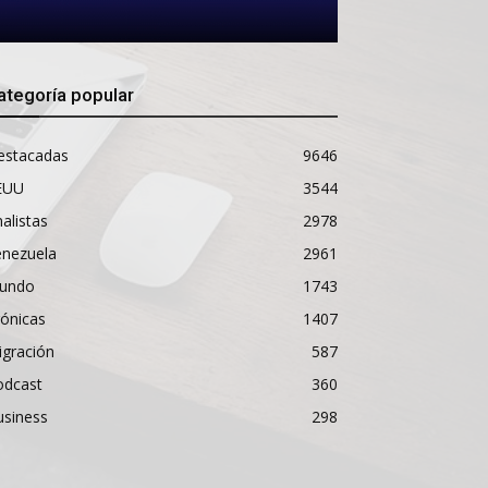
ategoría popular
estacadas
9646
EUU
3544
alistas
2978
enezuela
2961
undo
1743
ónicas
1407
igración
587
odcast
360
usiness
298