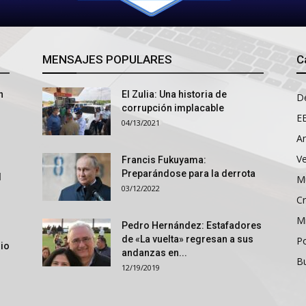
MENSAJES POPULARES
C
n
El Zulia: Una historia de
D
corrupción implacable
E
04/13/2021
An
V
Francis Fukuyama:
Preparándose para la derrota
l
M
03/12/2022
Cr
M
Pedro Hernández: Estafadores
de «La vuelta» regresan a sus
P
rio
andanzas en...
B
12/19/2019