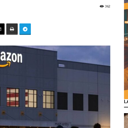
362
L