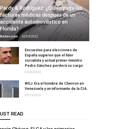
Pardy & Rodríguez: ¿Quién paga las
facturas médicas después de un
accidente automovilístico en
Florida?
Redaccion
-
02/03/2022
Encuestas para elecciones de
España sugieren que el líder
socialista y actual primer ministro
Pedro Sánchez perderá su cargo
07/20/2023
WSJ: Era el hombre de Chevron en
Venezuela y un informante de la CIA.
03/15/2026
UST READ
arwin Chávez: El G4 y las primarias