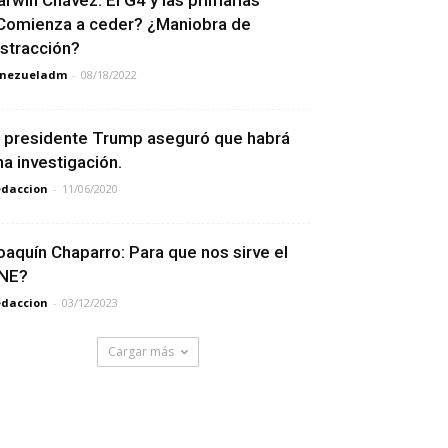
Comienza a ceder? ¿Maniobra de
istracción?
enezueladm
-
08/18/2022
l presidente Trump aseguró que habrá
na investigación.
daccion
-
11/06/2020
oaquín Chaparro: Para que nos sirve el
NE?
daccion
-
03/12/2023
Cargar más