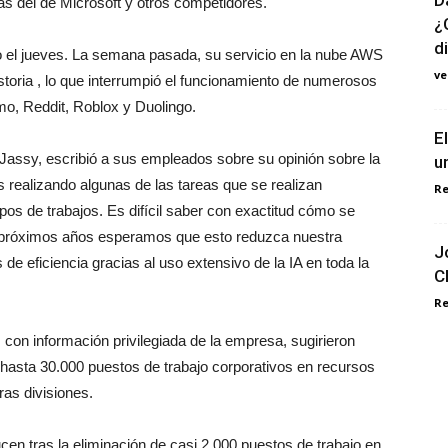
ás del de Microsoft y otros competidores.
¿
d
o el jueves. La semana pasada, su servicio en la nube AWS
v
istoria , lo que interrumpió el funcionamiento de numerosos
mo, Reddit, Roblox y Duolingo.
E
Jassy, ​​escribió a sus empleados sobre su opinión sobre la
u
realizando algunas de las tareas que se realizan
Re
os de trabajos. Es difícil saber con exactitud cómo se
los próximos años esperamos que esto reduzca nuestra
J
de eficiencia gracias al uso extensivo de la IA en toda la
C
Re
con información privilegiada de la empresa, sugirieron
 hasta 30.000 puestos de trabajo corporativos en recursos
as divisiones.
n tras la eliminación de casi 2.000 puestos de trabajo en