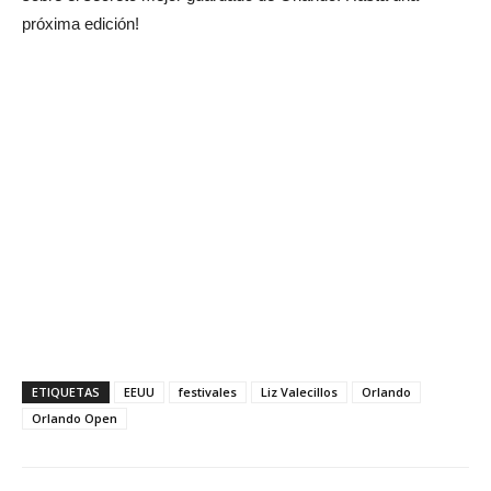
próxima edición!
ETIQUETAS
EEUU
festivales
Liz Valecillos
Orlando
Orlando Open