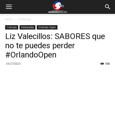
Inicio
Crónicas
Crónicas
Destacadas
Orlando Open
Liz Valecillos: SABORES que
no te puedes perder
#OrlandoOpen
03/27/2025
458