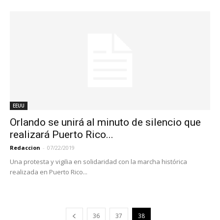
EEUU
Orlando se unirá al minuto de silencio que
realizará Puerto Rico...
Redaccion
-
07/22/2019
Una protesta y vigilia en solidaridad con la marcha histórica
realizada en Puerto Rico...
36
37
38