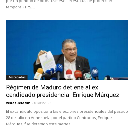
por un período de otros 18 meses el estatus de protección
temporal (TPS)...
Destacadas
Régimen de Maduro detiene al ex
candidado presidencial Enrique Márquez
venezueladm
-
01/08/2025
El excandidato opositor a las elecciones presidenciales del pasado
28 de julio en Venezuela por el partido Centrados, Enrique
Márquez, fue detenido este martes...