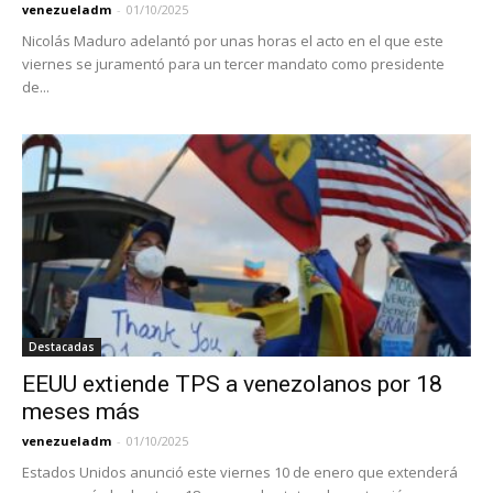
venezueladm
-
01/10/2025
Nicolás Maduro adelantó por unas horas el acto en el que este
viernes se juramentó para un tercer mandato como presidente
de...
Destacadas
EEUU extiende TPS a venezolanos por 18
meses más
venezueladm
-
01/10/2025
Estados Unidos anunció este viernes 10 de enero que extenderá