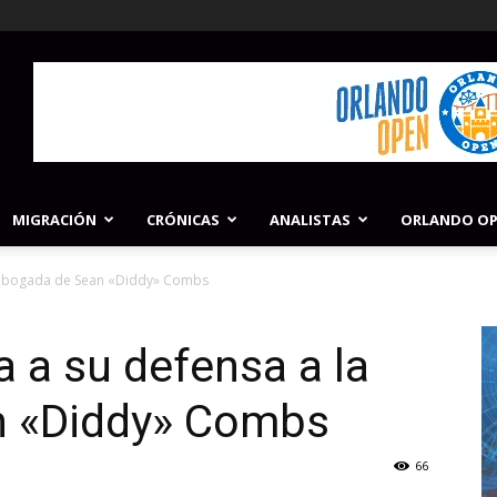
MIGRACIÓN
CRÓNICAS
ANALISTAS
ORLANDO O
a abogada de Sean «Diddy» Combs
 a su defensa a la
n «Diddy» Combs
66