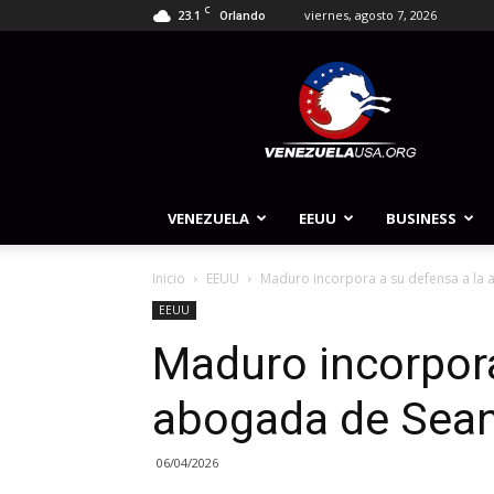
C
23.1
viernes, agosto 7, 2026
Orlando
Venezuela
USA
VENEZUELA
EEUU
BUSINESS
Inicio
EEUU
Maduro incorpora a su defensa a l
EEUU
Maduro incorpora
abogada de Sea
06/04/2026