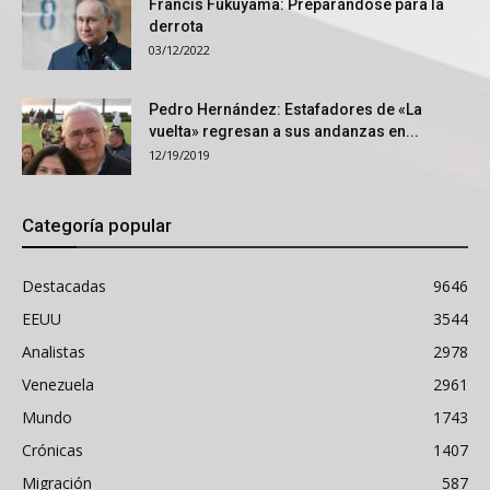
Francis Fukuyama: Preparándose para la
derrota
03/12/2022
Pedro Hernández: Estafadores de «La
vuelta» regresan a sus andanzas en...
12/19/2019
Categoría popular
Destacadas
9646
EEUU
3544
Analistas
2978
Venezuela
2961
Mundo
1743
Crónicas
1407
Migración
587