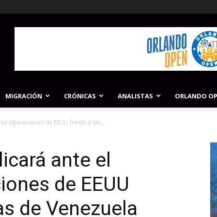
MIGRACIÓN
CRÓNICAS
ANALISTAS
ORLANDO O
so operaciones de EEUU frente a las...
icará ante el
iones de EEUU
tas de Venezuela