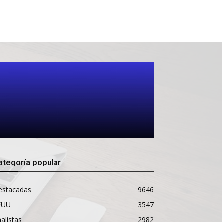
ategoría popular
estacadas
9646
EUU
3547
alistas
2982