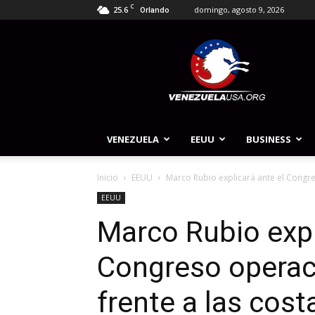
C
25.6
domingo, agosto 9, 2026
Orlando
Venezuela
USA
VENEZUELA
EEUU
BUSINESS
Inicio
EEUU
Marco Rubio explicará ante el Congre
EEUU
Marco Rubio expl
Congreso operac
frente a las cos