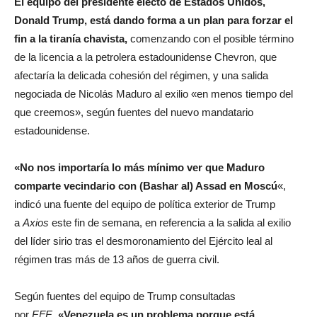
El equipo del presidente electo de Estados Unidos,
Donald Trump, está dando forma a un plan para forzar el
fin a la tiranía chavista,
comenzando con el posible término
de la licencia a la petrolera estadounidense Chevron, que
afectaría la delicada cohesión del régimen, y una salida
negociada de Nicolás Maduro al exilio «en menos tiempo del
que creemos», según fuentes del nuevo mandatario
estadounidense.
«No nos importaría lo más mínimo ver que Maduro
comparte vecindario con (Bashar al) Assad en Moscú
«,
indicó una fuente del equipo de política exterior de Trump
a
Axios
este fin de semana, en referencia a la salida al exilio
del líder sirio tras el desmoronamiento del Ejército leal al
régimen tras más de 13 años de guerra civil.
Según fuentes del equipo de Trump consultadas
por
EFE
,
«Venezuela es un problema porque está