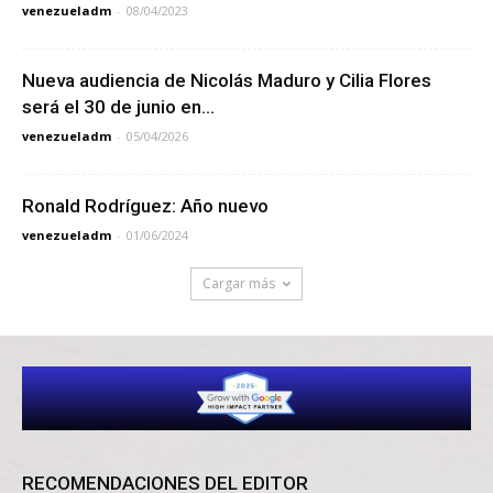
venezueladm
-
08/04/2023
Nueva audiencia de Nicolás Maduro y Cilia Flores
será el 30 de junio en...
venezueladm
-
05/04/2026
Ronald Rodríguez: Año nuevo
venezueladm
-
01/06/2024
Cargar más
RECOMENDACIONES DEL EDITOR