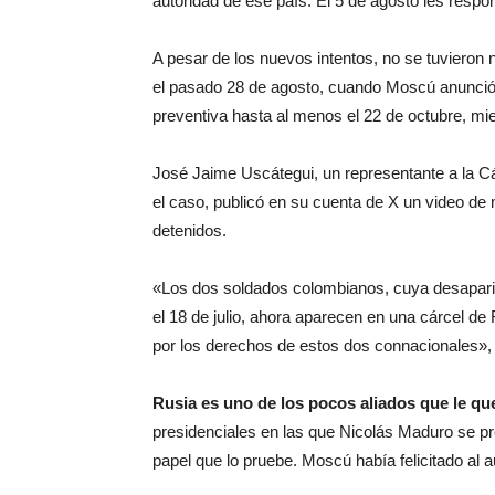
autoridad de ese país. El 5 de agosto les respo
A pesar de los nuevos intentos, no se tuviero
el pasado 28 de agosto, cuando Moscú anunció 
preventiva hasta al menos el 22 de octubre, mie
José Jaime Uscátegui, un representante a la C
el caso, publicó en su cuenta de X un video de
detenidos.
«Los dos soldados colombianos, cuya desapar
el 18 de julio, ahora aparecen en una cárcel de
por los derechos de estos dos connacionales», 
Rusia es uno de los pocos aliados que le q
presidenciales en las que Nicolás Maduro se p
papel que lo pruebe. Moscú había felicitado al au