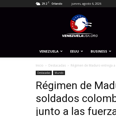
C
29.2
jueves, agosto 6, 2026
Orlando
Venezuela
USA
VENEZUELA
EEUU
BUSINESS
Inicio
Destacadas
Régimen de Maduro entrega a 
Destacadas
Mundo
Régimen de Madu
soldados colomb
junto a las fuerz