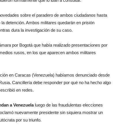
ndieron formalmente que lo iban a consultar.
n novedades sobre el paradero de ambos ciudadanos hasta
la detención. Ambos militares quedarán en prisión
ntras dura la investigación de su caso.
ámara por Bogotá que había realizado presentaciones por
 medios rusos, en los que aparecen ambos militares
ición en Caracas (Venezuela) habíamos denunciado desde
 Rusia. Cancillería debe responder por qué no ha hecho algo
escribió en redes.
uedan a Venezuela
luego de las fraudulentas elecciones
roclamó nuevamente presidente sin siquiera mostrar un
tócrata por su triunfo.