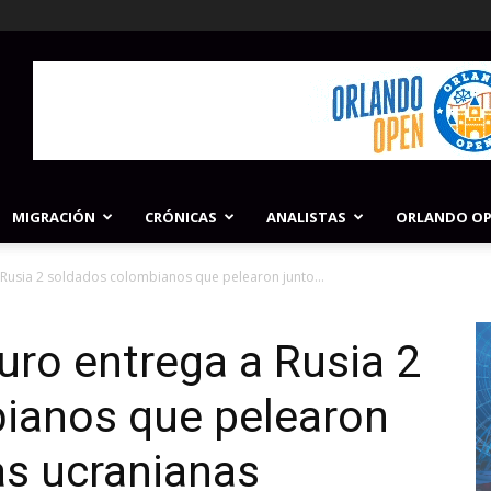
MIGRACIÓN
CRÓNICAS
ANALISTAS
ORLANDO O
Rusia 2 soldados colombianos que pelearon junto...
ro entrega a Rusia 2
ianos que pelearon
as ucranianas