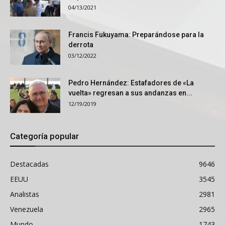
04/13/2021
Francis Fukuyama: Preparándose para la
derrota
03/12/2022
Pedro Hernández: Estafadores de «La
vuelta» regresan a sus andanzas en...
12/19/2019
Categoría popular
Destacadas
9646
EEUU
3545
Analistas
2981
Venezuela
2965
Mundo
1743