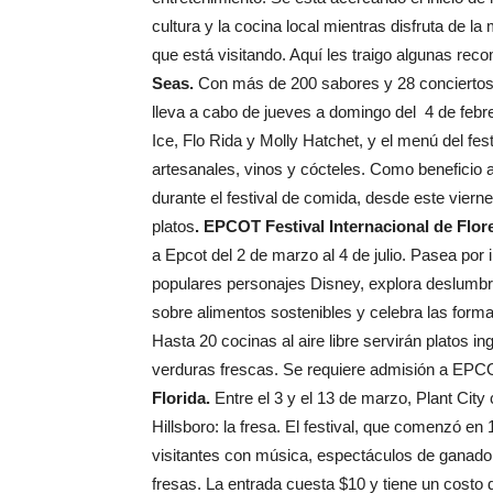
cultura y la cocina local mientras disfruta de l
que está visitando. Aquí les traigo algunas re
Seas.
Con más de 200 sabores y 28 conciertos
lleva a cabo de jueves a domingo del 4 de febrer
Ice, Flo Rida y Molly Hatchet, y el menú del fe
artesanales, vinos y cócteles. Como beneficio 
durante el festival de comida, desde este viern
platos
. EPCOT Festival Internacional de Flor
a Epcot del 2 de marzo al 4 de julio. Pasea por 
populares personajes Disney, explora deslumbra
sobre alimentos sostenibles y celebra las form
Hasta 20 cocinas al aire libre servirán platos in
verduras frescas. Se requiere admisión a EPCOT
Florida.
Entre el 3 y el 13 de marzo, Plant Cit
Hillsboro: la fresa. El festival, que comenzó e
visitantes con música, espectáculos de ganado,
fresas. La entrada cuesta $10 y tiene un costo 