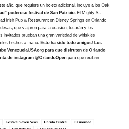
te año, que requiere un boleto adicional, incluye a los Oak
d” poderoso festival de San Patricio.
El Mighty St.
oad Irish Pub & Restaurant en Disney Springs en Orlando
desas, que viajaron para la ocasión, tocarán y los
los invitados prueban una gran variedad de whiskies
cteles hechos a mano.
Esto ha sido todo amigos! Los
uTube VenezuelaUSAorg para que disfruten de Orlando
cuenta de instagram @OrlandoOpen
para que reciban
Festival Seven Seas
Florida Central
Kissimmee
loud
San Patricio
SeaWorld Orlando