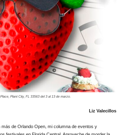
 Place, Plant City, FL 33563 del 3 al 13 de marzo.
Liz Valecillos
ón más de Orlando Open, mi columna de eventos y
los festivales en Florida Central. Aproveche de morder la