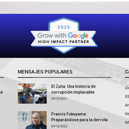
MENSAJES POPULARES
C
El Zulia: Una historia de
D
ca
corrupción implacable
E
04/13/2021
An
V
Francis Fukuyama:
Preparándose para la derrota
M
03/12/2022