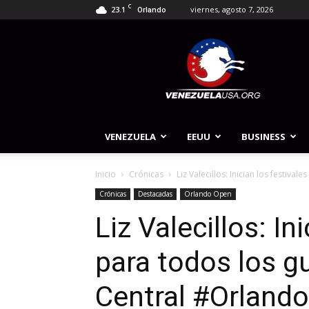
C
23.1
viernes, agosto 7, 2026
Orlando
Venezuela
USA
VENEZUELA
EEUU
BUSINESS
Inicio
Crónicas
Liz Valecillos: Inician los festival
Crónicas
Destacadas
Orlando Open
Liz Valecillos: In
para todos los g
Central #Orland