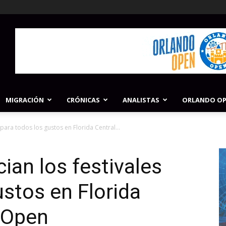
MIGRACIÓN
CRÓNICAS
ANALISTAS
ORLANDO O
es para todos los gustos en Florida Central...
ician los festivales
ustos en Florida
oOpen