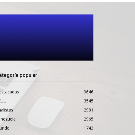
ategoría popular
estacadas
9646
EUU
3545
alistas
2981
enezuela
2965
undo
1743