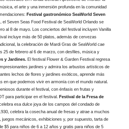
a música, el arte y una inmersión profunda en la comunidad
comendaciones:
Festival gastronómico SeaWorld Seven
, el Seven Seas Food Festival de SeaWorld Orlando se
o al 8 de mayo. Los conciertos del festival incluyen Vanilla
stival incluye más de 50 platos, además de cervezas
adicional, la celebración de Mardi Gras de SeaWorld cae
es 25 de febrero al 6 de marzo, con desfiles, música y
es y Jardines.
El festival Flower & Garden Festival regresa
impresionantes jardines y admira los arbustos artísticos de
ntes lechos de flores y jardines exóticos, aprende más
as en que podemos vivir en armonía con el mundo natural.
geniosos durante el festival, con énfasis en frutas y
 para participar en el festival.
Festival de la Fresa de
y celebra esa dulce joya de los campos del condado de
n 1930, celebra la cosecha anual de fresas y atrae a muchos
 juegos mecánicos, exhibiciones y, por supuesto, tarta de
de $5 para niños de 6 a 12 años y gratis para niños de 5