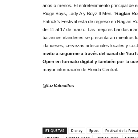
años o menos. El entretenimiento principal de es
Ridge Boys, Lady A y Boyz II Men. “
Raglan Roa
Patrick’s Festival está de regreso en Raglan R
del 11 al 17 de marzo. Las mejores bandas irlan
bailarines irlandeses se presentarán mientras 
irlandeses, cervezas artesanales locales y có
invito a seguirme a través del canal de Yo
Open en formato digital y también por la 
mayor información de Florida Central.
@LizValecillos
ETIQUETAS
Disney
Epcot
Festival de la Fresa
Orlando
Orlando Open
Reglan Road
Saint C