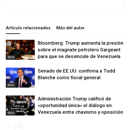
Artículo relacionados
Más del autor
Bloomberg: Trump aumenta la presión
sobre el magnate petrolero Sargeant
para que se desvincule de Venezuela
EEUU
Senado de EE.UU. confirma a Todd
Blanche como fiscal general
EEUU
Administración Trump calificó de
«oportunidad única» el diálogo en
Venezuela entre chavismo y oposición
EEUU