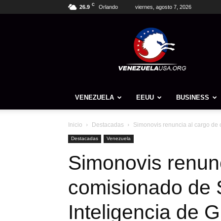
C
26.9
Orlando
viernes, agosto 7, 2026
Venezuela
USA
VENEZUELA
EEUU
BUSINESS
Inicio
Destacadas
Simonovis renuncia al cargo de 
Destacadas
Venezuela
Simonovis renunc
comisionado de 
Inteligencia de 