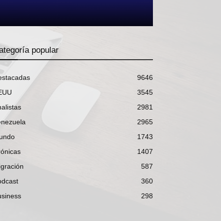
ategoría popular
estacadas
9646
EUU
3545
alistas
2981
enezuela
2965
undo
1743
ónicas
1407
gración
587
odcast
360
usiness
298