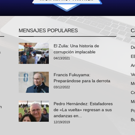
MENSAJES POPULARES
C
El Zulia: Una historia de
D
a
corrupción implacable
E
04/13/2021
An
V
Francis Fukuyama:
Preparándose para la derrota
M
03/12/2022
Cr
Mi
Pedro Hernández: Estafadores
n
de «La vuelta» regresan a sus
P
andanzas en...
B
12/19/2019