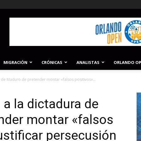
MIGRACIÓN
CRÓNICAS
ANALISTAS
ORLANDO O
a de Maduro de pretender montar «falsos positivos»...
a la dictadura de
nder montar «falsos
ustificar persecusión