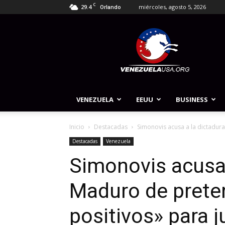
C
29.4
miércoles, agosto 5, 2026
Orlando
Venezuela
USA
VENEZUELA
EEUU
BUSINESS
Inicio
Destacadas
Simonovis acusa a la dictadur
Destacadas
Venezuela
Simonovis acusa 
Maduro de prete
positivos» para j