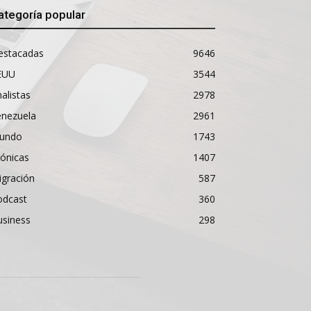
ategoría popular
estacadas
9646
EUU
3544
alistas
2978
enezuela
2961
undo
1743
ónicas
1407
igración
587
odcast
360
usiness
298