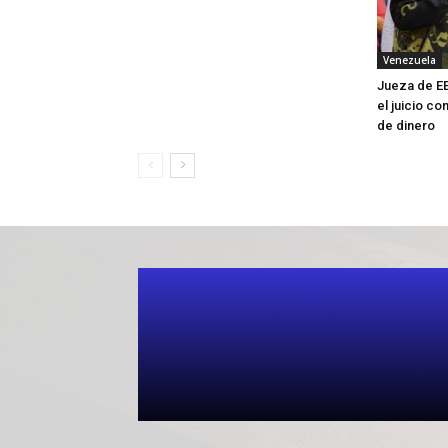
Venezuela
Jueza de EE
el juicio co
de dinero