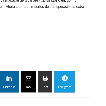
 ¿La masacre de Guanare? ¿Disfrazar o encubrir un
ve: ¿Ahora siembran muertos de sus operaciones extra
Linkedin
Email
Print
Telegram