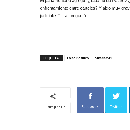
El parlamentario agregó “¿Tapar lo de Petare?
enfrentamiento entre cárteles? Y algo muy gra
judiciales?”, se preguntó.
ETIQUETAS
Falso Positivo
Simonovis
Facebook
Twitter
Compartir