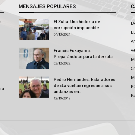
MENSAJES POPULARES
C
n
El Zulia: Una historia de
D
corrupción implacable
E
04/13/2021
An
V
Francis Fukuyama:
Preparándose para la derrota
l
M
03/12/2022
Cr
M
Pedro Hernández: Estafadores
de «La vuelta» regresan a sus
P
rio
andanzas en...
B
12/19/2019