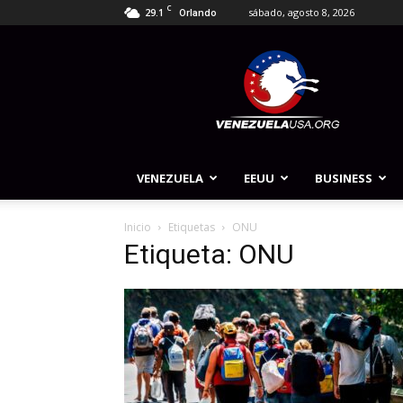
C
29.1
sábado, agosto 8, 2026
Orlando
Venezuela
USA
VENEZUELA
EEUU
BUSINESS
Inicio
Etiquetas
ONU
Etiqueta: ONU