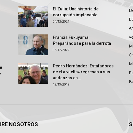
El Zulia: Una historia de
D
corrupción implacable
E
04/13/2021
An
V
Francis Fukuyama:
Preparándose para la derrota
M
03/12/2022
Cr
M
Pedro Hernández: Estafadores
ue
de «La vuelta» regresan a sus
P
o
andanzas en...
B
12/19/2019
BRE NOSOTROS
S