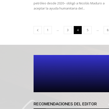
petróleo desde 2020– obligó a Nicolás Maduro a
aceptar la ayuda humanitaria del...
...
...
1
3
4
5
8
RECOMENDACIONES DEL EDITOR