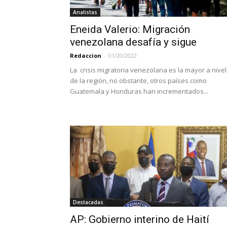
Analistas
Eneida Valerio: Migración
venezolana desafía y sigue
Redaccion
-
01/20/2022
La crisis migratoria venezolana es la mayor a nivel
de la región, no obstante, otros países como
Guatemala y Honduras han incrementados...
Destacadas
AP: Gobierno interino de Haití