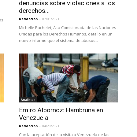
denuncias sobre violaciones a los
derechos...
Redaccion
-
07/01/2021
os
Michelle Bachelet, Alta Comisionada de las Naciones
Unidas para los Derechos Humanos, detalló en un
nuevo informe que el sistema de abusos...
Analistas
Emiro Albornoz: Hambruna en
Venezuela
Redaccion
-
04/20/2021
Con la aceptación de la visita a Venezuela de las