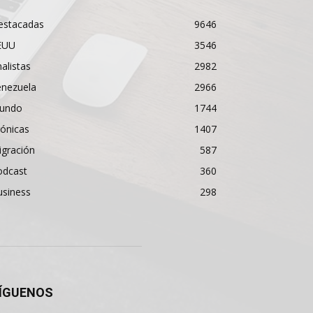
estacadas
9646
EUU
3546
alistas
2982
enezuela
2966
undo
1744
ónicas
1407
igración
587
odcast
360
usiness
298
ÍGUENOS