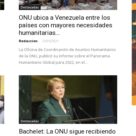
Destacadas
ONU ubica a Venezuela entre los
países con mayores necesidades
humanitarias...
Redaccion
-
12/05/2021
La Oficina de Coordinación de Asuntos Humanitarios
de la ONU, publicó su informe sobre el Panorama
Humanitario Global para 2022, en el...
Destacadas
Bachelet: La ONU sigue recibiendo