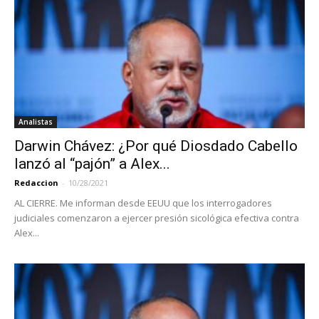
Analistas
Darwin Chávez: ¿Por qué Diosdado Cabello
lanzó al “pajón” a Alex...
Redaccion
-
10/28/2021
AL CIERRE. Me informan desde EEUU que los interrogadores
judiciales comenzaron a ejercer presión sicológica efectiva contra
Alex...