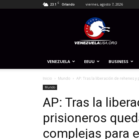
C
23.1
viernes, agosto 7, 2026
Orlando
Venezuela
USA
VENEZUELA
EEUU
BUSINESS
Inicio
Mundo
AP: Tras la liberación de rehenes y
Mundo
AP: Tras la liber
prisioneros que
complejas para el