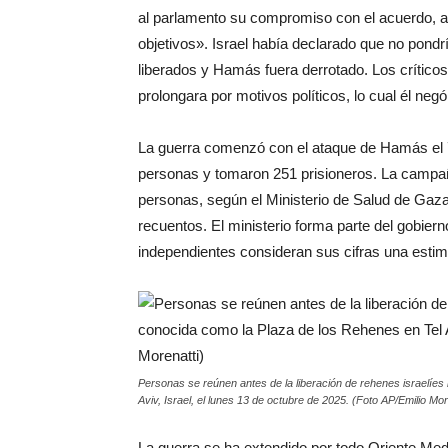
al parlamento su compromiso con el acuerdo, af
objetivos». Israel había declarado que no pondrí
liberados y Hamás fuera derrotado. Los crítico
prolongara por motivos políticos, lo cual él negó
La guerra comenzó con el ataque de Hamás el 7
personas y tomaron 251 prisioneros. La campaña
personas, según el Ministerio de Salud de Gaza
recuentos. El ministerio forma parte del gob
independientes consideran sus cifras una estima
Personas se reúnen antes de la liberación de rehenes israelíe
Aviv, Israel, el lunes 13 de octubre de 2025. (Foto AP/Emilio Mor
La guerra se ha extendido por todo Oriente Medio