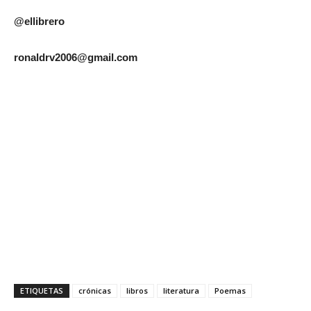
@ellibrero
ronaldrv2006@gmail.com
ETIQUETAS
crónicas
libros
literatura
Poemas