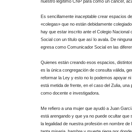
nuestro legítimo CNP para como un cáncer, aca
Es sencillamente inaceptable crear espacios de
«colegas» que no están debidamente colegiados
hay que estar inscrito ante el Colegio Nacional
Social con un título que así lo avala. De ningu
egresa como Comunicador Social en las diferen
Quienes están creando esos espacios, distinto
es la única congregación de consulta válida, ge
reformar la Ley y esto no lo podemos apoyar ni
está metida de frente, en el caso del Zulia, una
como docente e investigadora.
Me refiero a una mujer que ayudó a Juan García
está arengando y que ya no puede ocultar que s
la legalidad de nuestra profesión en nombre de 
tanta miseria, hambre y muerte riega por dond