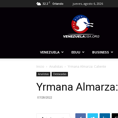
C
32.2
jueves, agosto 6, 2026
Orlando
Venezuela
USA
VENEZUELA
EEUU
BUSINESS
Inicio
Analistas
Yrmana Almarza: Caliente
Analistas
Destacadas
Yrmana Almarza:
07/28/2022