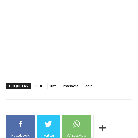
ETIQUETAS
EEUU
luto
masacre
odio
Facebook
Twitter
WhatsApp